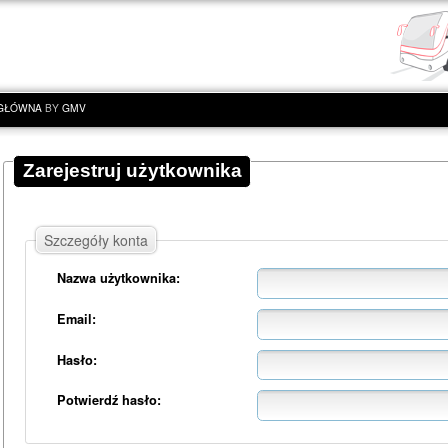
 GŁÓWNA
BY
GMV
Zarejestruj użytkownika
Szczegóły konta
Nazwa użytkownika:
Email:
Hasło:
Potwierdź hasło: